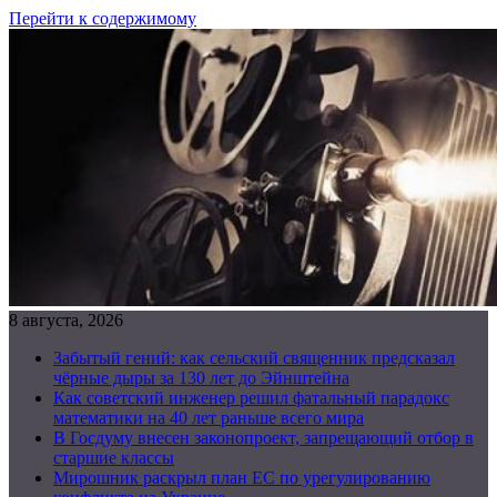
Перейти к содержимому
8 августа, 2026
Забытый гений: как сельский священник предсказал
чёрные дыры за 130 лет до Эйнштейна
Как советский инженер решил фатальный парадокс
математики на 40 лет раньше всего мира
В Госдуму внесен законопроект, запрещающий отбор в
старшие классы
Мирошник раскрыл план ЕС по урегулированию