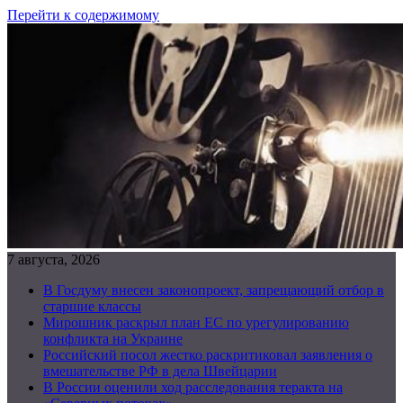
Перейти к содержимому
7 августа, 2026
В Госдуму внесен законопроект, запрещающий отбор в
старшие классы
Мирошник раскрыл план ЕС по урегулированию
конфликта на Украине
Российский посол жестко раскритиковал заявления о
вмешательстве РФ в дела Швейцарии
В России оценили ход расследования теракта на