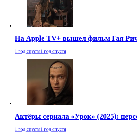
На Apple TV+ вышел фильм Гая Рич
1 год спустя
1 год спустя
Актёры сериала «Урок» (2025): перс
1 год спустя
1 год спустя