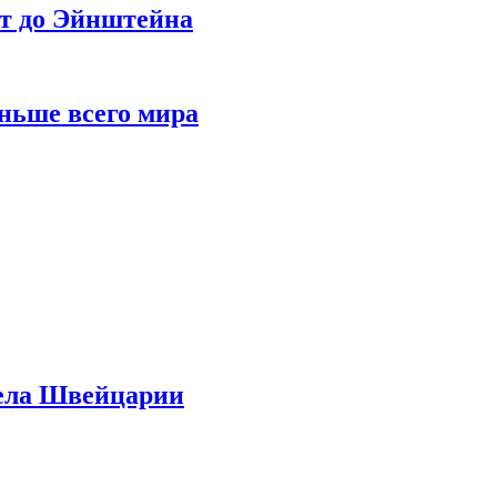
ет до Эйнштейна
ньше всего мира
дела Швейцарии