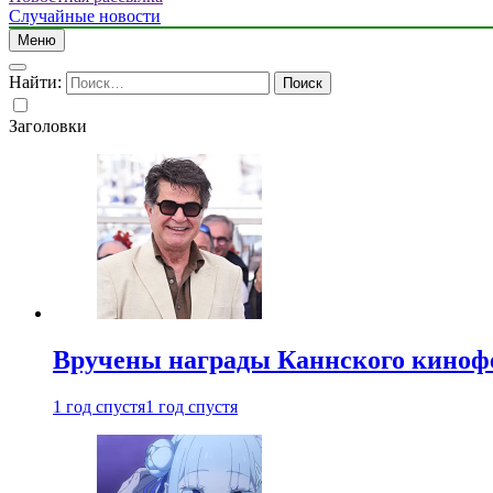
Случайные новости
Меню
Найти:
Заголовки
Вручены награды Каннского киноф
1 год спустя
1 год спустя