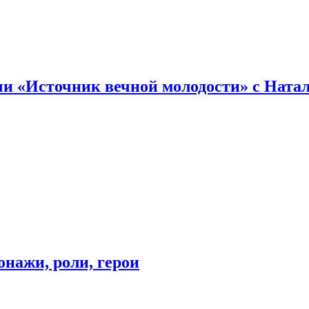
и «Источник вечной молодости» с Ната
онажи, роли, герои