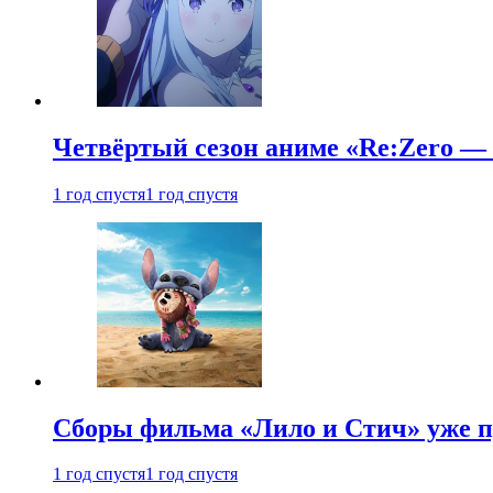
Четвёртый сезон аниме «Re:Zero — ж
1 год спустя
1 год спустя
Сборы фильма «Лило и Стич» уже п
1 год спустя
1 год спустя