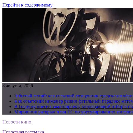
Перейти к содержимому
8 августа, 2026
Забытый гений: как сельский священник предсказал чёрн
Как советский инженер решил фатальный парадокс матема
В Госдуму внесен законопроект, запрещающий отбор в с
Мирошник раскрыл план ЕС по урегулированию конфлик
Новости кино
Новостная рассылка