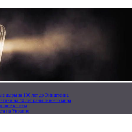
ые дыры за 130 лет до Эйнштейна
тики на 40 лет раньше всего мира
таршие классы
та на Украине