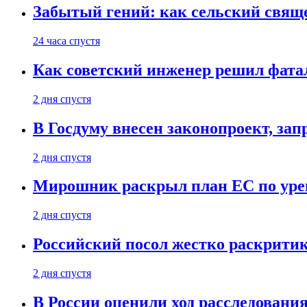
Забытый гений: как сельский свящ
24 часа спустя
Как советский инженер решил фатал
2 дня спустя
В Госдуму внесен законопроект, за
2 дня спустя
Мирошник раскрыл план ЕС по уре
2 дня спустя
Российский посол жестко раскрити
2 дня спустя
В России оценили ход расследовани