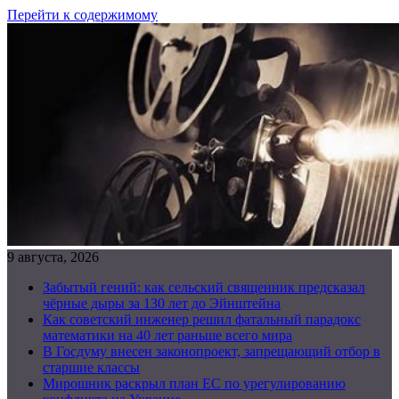
Перейти к содержимому
9 августа, 2026
Забытый гений: как сельский священник предсказал
чёрные дыры за 130 лет до Эйнштейна
Как советский инженер решил фатальный парадокс
математики на 40 лет раньше всего мира
В Госдуму внесен законопроект, запрещающий отбор в
старшие классы
Мирошник раскрыл план ЕС по урегулированию