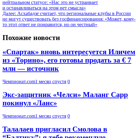
нейтральном статусе: «Нас это не устраивает
и останавливаться на этом нет смысла»
Далее:
Асхабадзе считает, что региональные клубы в России
не могут существовать без госфинансирования: «Может, кому-
то этот ответ не понравится, но он честный»
Похожие новости
«Спартак» вновь интересуется Иличем
из «Торино», его готовы продать за € 7
млн — источник
Чемпионат.com
1 месяц спустя
0
Экс-защитник «Челси» Маланг Сарр
покинул «Ланс»
Чемпионат.com
1 месяц спустя
0
Талалаев пригласил Смолова в
“Балтику”: я тебе рекомендую