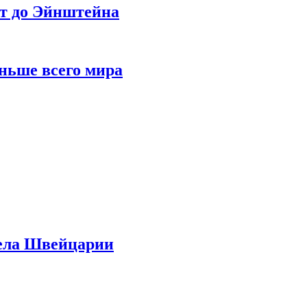
ет до Эйнштейна
ньше всего мира
дела Швейцарии