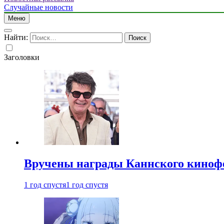
Случайные новости
Меню
Найти:
Заголовки
Вручены награды Каннского киноф
1 год спустя
1 год спустя