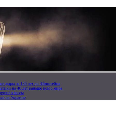
ые дыры за 130 лет до Эйнштейна
тики на 40 лет раньше всего мира
таршие классы
та на Украине