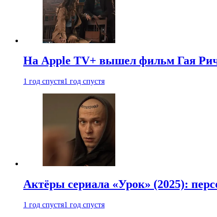
На Apple TV+ вышел фильм Гая Рич
1 год спустя
1 год спустя
Актёры сериала «Урок» (2025): перс
1 год спустя
1 год спустя