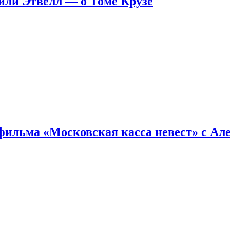
ейли Этвелл — о Томе Крузе
фильма «Московская касса невест» с Ал