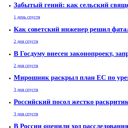
Забытый гений: как сельский свящ
1 день спустя
Как советский инженер решил фатал
2 дня спустя
В Госдуму внесен законопроект, за
2 дня спустя
Мирошник раскрыл план ЕС по уре
3 дня спустя
Российский посол жестко раскрити
3 дня спустя
В России оценили ход расследовани