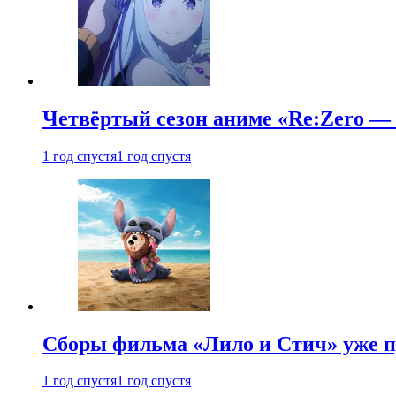
Четвёртый сезон аниме «Re:Zero — ж
1 год спустя
1 год спустя
Сборы фильма «Лило и Стич» уже п
1 год спустя
1 год спустя