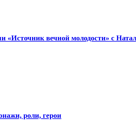
и «Источник вечной молодости» с Ната
онажи, роли, герои