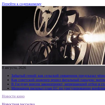
Перейти к содержимому
8 августа, 2026
Забытый гений: как сельский священник предсказал чёрн
Как советский инженер решил фатальный парадокс матема
В Госдуму внесен законопроект, запрещающий отбор в с
Мирошник раскрыл план ЕС по урегулированию конфлик
Новости кино
Новостная рассылка