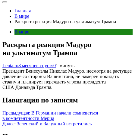
Главная
В мире
Раскрыта реакция Мадуро на ультиматум Трампа
В мире
Раскрыта реакция Мадуро
на ультиматум Трампа
Lenta.ru
8 месяцев спустя
0
1 минуты
Президент Венесуэлы Николас Мадуро, несмотря на растущее
давление со стороны Вашингтона, не намерен покидать
страну и планирует переждать угрозы президента
США Дональда Трампа.
Навигация по записям
Предыдущая:
В Германии начали сомневаться
в компетентности Мерца
Далее:
Зеленский и Залужный встретились