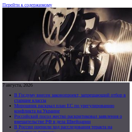
Перейти к содержимому
7 августа, 2026
В Госдуму внесен законопроект, запрещающий отбор в
старшие классы
Мирошник раскрыл план ЕС по урегулированию
конфликта на Украине
Российский посол жестко раскритиковал заявления о
вмешательстве РФ в дела Швейцарии
В России оценили ход расследования теракта на