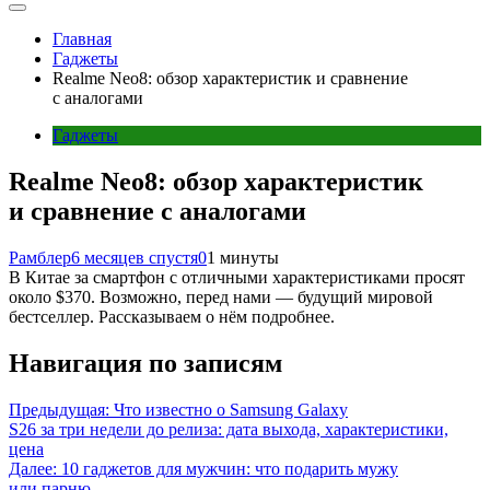
Главная
Гаджеты
Realme Neo8: обзор характеристик и сравнение
с аналогами
Гаджеты
Realme Neo8: обзор характеристик
и сравнение с аналогами
Рамблер
6 месяцев спустя
0
1 минуты
В Китае за смартфон с отличными характеристиками просят
около $370. Возможно, перед нами — будущий мировой
бестселлер. Рассказываем о нём подробнее.
Навигация по записям
Предыдущая:
Что известно о Samsung Galaxy
S26 за три недели до релиза: дата выхода, характеристики,
цена
Далее:
10 гаджетов для мужчин: что подарить мужу
или парню