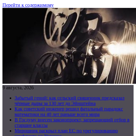
Перейти к содержимому
9 августа, 2026
Забытый гений: как сельский священник предсказал
чёрные дыры за 130 лет до Эйнштейна
Как советский инженер решил фатальный парадокс
математики на 40 лет раньше всего мира
В Госдуму внесен законопроект, запрещающий отбор в
старшие классы
Мирошник раскрыл план ЕС по урегулированию