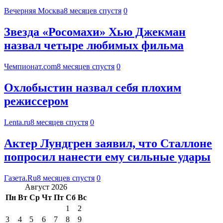
Вечерняя Москва
8 месяцев спустя
0
Звезда «Росомахи» Хью Джекман
назвал четыре любимых фильма
Чемпионат.com
8 месяцев спустя
0
Охлобыстин назвал себя плохим
режиссером
Lenta.ru
8 месяцев спустя
0
Актер Лундгрен заявил, что Сталлоне
попросил нанести ему сильные удары
Газета.Ru
8 месяцев спустя
0
Август 2026
Пн
Вт
Ср
Чт
Пт
Сб
Вс
1
2
3
4
5
6
7
8
9