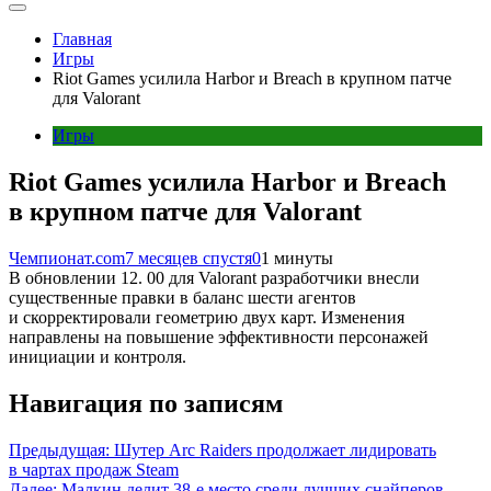
Главная
Игры
Riot Games усилила Harbor и Breach в крупном патче
для Valorant
Игры
Riot Games усилила Harbor и Breach
в крупном патче для Valorant
Чемпионат.com
7 месяцев спустя
0
1 минуты
В обновлении 12. 00 для Valorant разработчики внесли
существенные правки в баланс шести агентов
и скорректировали геометрию двух карт. Изменения
направлены на повышение эффективности персонажей
инициации и контроля.
Навигация по записям
Предыдущая:
Шутер Arc Raiders продолжает лидировать
в чартах продаж Steam
Далее:
Малкин делит 38-е место среди лучших снайперов