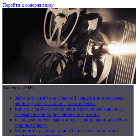
Перейти к содержимому
9 августа, 2026
Забытый гений: как сельский священник предсказал
чёрные дыры за 130 лет до Эйнштейна
Как советский инженер решил фатальный парадокс
математики на 40 лет раньше всего мира
В Госдуму внесен законопроект, запрещающий отбор в
старшие классы
Мирошник раскрыл план ЕС по урегулированию