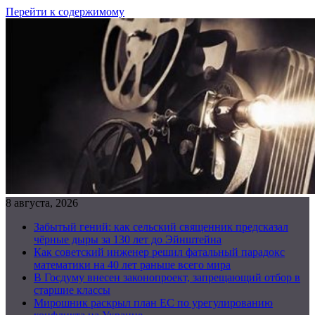
Перейти к содержимому
8 августа, 2026
Забытый гений: как сельский священник предсказал
чёрные дыры за 130 лет до Эйнштейна
Как советский инженер решил фатальный парадокс
математики на 40 лет раньше всего мира
В Госдуму внесен законопроект, запрещающий отбор в
старшие классы
Мирошник раскрыл план ЕС по урегулированию