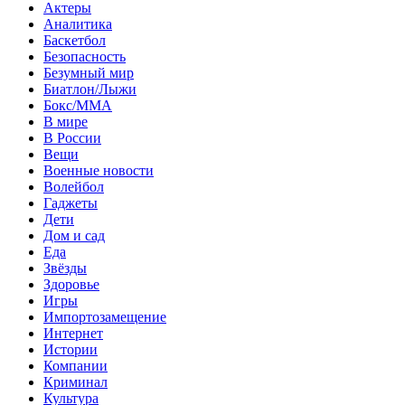
Актеры
Аналитика
Баскетбол
Безопасность
Безумный мир
Биатлон/Лыжи
Бокс/MMA
В мире
В России
Вещи
Военные новости
Волейбол
Гаджеты
Дети
Дом и сад
Еда
Звёзды
Здоровье
Игры
Импортозамещение
Интернет
Истории
Компании
Криминал
Культура