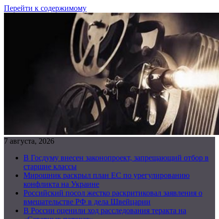
Перейти к содержимому
7 августа, 2026
В Госдуму внесен законопроект, запрещающий отбор в
старшие классы
Мирошник раскрыл план ЕС по урегулированию
конфликта на Украине
Российский посол жестко раскритиковал заявления о
вмешательстве РФ в дела Швейцарии
В России оценили ход расследования теракта на