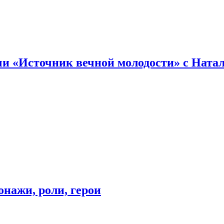
и «Источник вечной молодости» с Ната
онажи, роли, герои