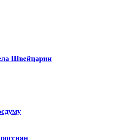
дела Швейцарии
осдуму
 россиян