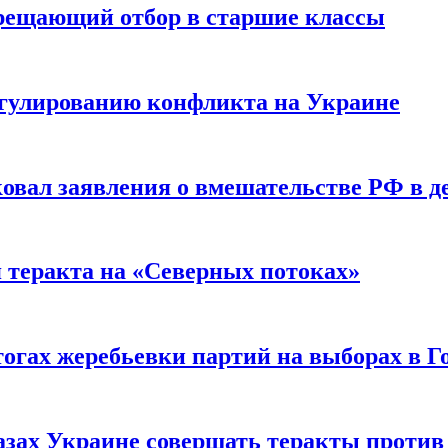
прещающий отбор в старшие классы
гулированию конфликта на Украине
ковал заявления о вмешательстве РФ в 
я теракта на «Северных потоках»
огах жеребьевки партий на выборах в Г
азах Украине совершать теракты против