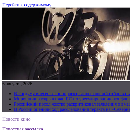
Перейти к содержимому
6 августа, 2026
В Госдуму внесен законопроект, запрещающий отбор в с
Мирошник раскрыл план ЕС по урегулированию конфлик
Российский посол жестко раскритиковал заявления о вм
В России оценили ход расследования теракта на «Северн
Новости кино
Новостная рассылка