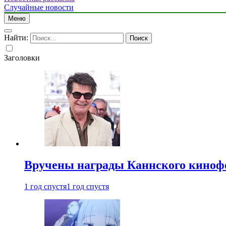
Случайные новости
Меню
Найти:
Заголовки
Вручены награды Каннского киноф
1 год спустя
1 год спустя