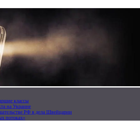
таршие классы
та на Украине
ешательстве РФ в дела Швейцарии
ых потоках»