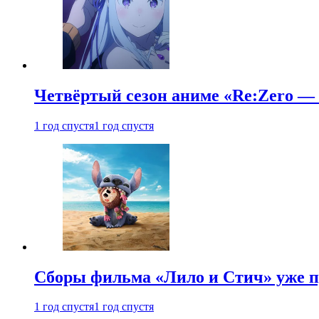
Четвёртый сезон аниме «Re:Zero — ж
1 год спустя
1 год спустя
Сборы фильма «Лило и Стич» уже п
1 год спустя
1 год спустя