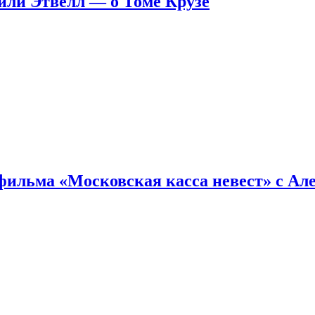
ейли Этвелл — о Томе Крузе
фильма «Московская касса невест» с Ал