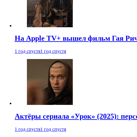
На Apple TV+ вышел фильм Гая Рич
1 год спустя
1 год спустя
Актёры сериала «Урок» (2025): перс
1 год спустя
1 год спустя