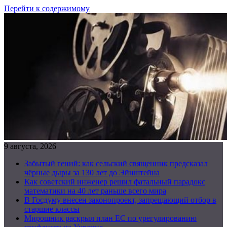
Перейти к содержимому
9 августа, 2026
Забытый гений: как сельский священник предсказал
чёрные дыры за 130 лет до Эйнштейна
Как советский инженер решил фатальный парадокс
математики на 40 лет раньше всего мира
В Госдуму внесен законопроект, запрещающий отбор в
старшие классы
Мирошник раскрыл план ЕС по урегулированию