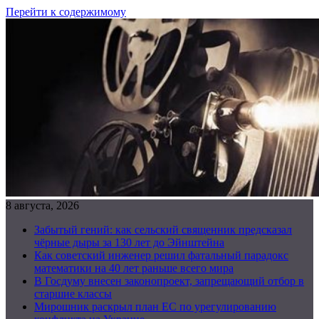
Перейти к содержимому
8 августа, 2026
Забытый гений: как сельский священник предсказал
чёрные дыры за 130 лет до Эйнштейна
Как советский инженер решил фатальный парадокс
математики на 40 лет раньше всего мира
В Госдуму внесен законопроект, запрещающий отбор в
старшие классы
Мирошник раскрыл план ЕС по урегулированию