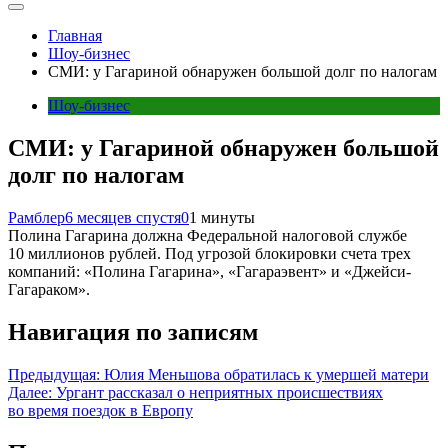
Главная
Шоу-бизнес
СМИ: у Гагариной обнаружен большой долг по налогам
Шоу-бизнес
СМИ: у Гагариной обнаружен большой
долг по налогам
Рамблер
6 месяцев спустя
0
1 минуты
Полина Гагарина должна Федеральной налоговой службе
10 миллионов рублей. Под угрозой блокировки счета трех
компаний: «Полина Гагарина», «Гагараэвент» и «Джейси-
Гагараком».
Навигация по записям
Предыдущая:
Юлия Меньшова обратилась к умершей матери
Далее:
Ургант рассказал о неприятных происшествиях
во время поездок в Европу