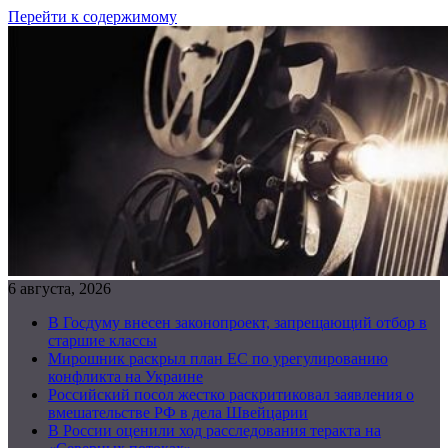
Перейти к содержимому
6 августа, 2026
В Госдуму внесен законопроект, запрещающий отбор в
старшие классы
Мирошник раскрыл план ЕС по урегулированию
конфликта на Украине
Российский посол жестко раскритиковал заявления о
вмешательстве РФ в дела Швейцарии
В России оценили ход расследования теракта на