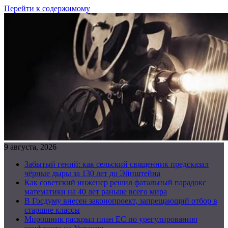
Перейти к содержимому
9 августа, 2026
Забытый гений: как сельский священник предсказал
чёрные дыры за 130 лет до Эйнштейна
Как советский инженер решил фатальный парадокс
математики на 40 лет раньше всего мира
В Госдуму внесен законопроект, запрещающий отбор в
старшие классы
Мирошник раскрыл план ЕС по урегулированию