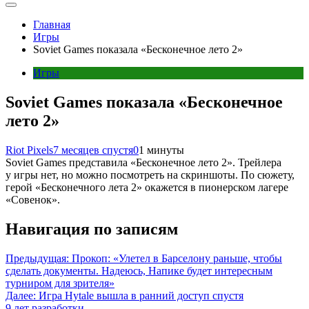
Главная
Игры
Soviet Games показала «Бесконечное лето 2»
Игры
Soviet Games показала «Бесконечное
лето 2»
Riot Pixels
7 месяцев спустя
0
1 минуты
Soviet Games представила «Бесконечное лето 2». Трейлера
у игры нет, но можно посмотреть на скриншоты. По сюжету,
герой «Бесконечного лета 2» окажется в пионерском лагере
«Совенок».
Навигация по записям
Предыдущая:
Прокоп: «Улетел в Барселону раньше, чтобы
сделать документы. Надеюсь, Напике будет интересным
турниром для зрителя»
Далее:
Игра Hytale вышла в ранний доступ спустя
9 лет разработки