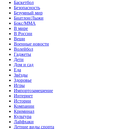
Баскетбол
Безопасность
Безумный мир
Биатлон/Лыжи
Бокс/MMA
В мире
В России
Вещи
Военные новости
Волейбол
Гаджеты
Дети
Дом и сад
Еда
Звёзды
Здоровье
Игры
Импортозамещение
Интернет
Истории
Компании
Криминал
Культура
Лайфхаки
Летние виды спорта