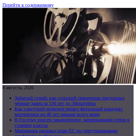
Перейти к содержимому
8 августа, 2026
Забытый гений: как сельский священник предсказал
чёрные дыры за 130 лет до Эйнштейна
Как советский инженер решил фатальный парадокс
математики на 40 лет раньше всего мира
В Госдуму внесен законопроект, запрещающий отбор в
старшие классы
Мирошник раскрыл план ЕС по урегулированию