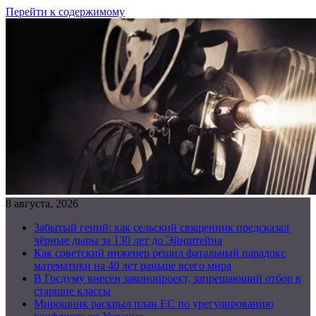
Перейти к содержимому
8 августа, 2026
Забытый гений: как сельский священник предсказал
чёрные дыры за 130 лет до Эйнштейна
Как советский инженер решил фатальный парадокс
математики на 40 лет раньше всего мира
В Госдуму внесен законопроект, запрещающий отбор в
старшие классы
Мирошник раскрыл план ЕС по урегулированию