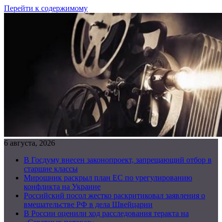
Перейти к содержимому
6 августа, 2026
В Госдуму внесен законопроект, запрещающий отбор в
старшие классы
Мирошник раскрыл план ЕС по урегулированию
конфликта на Украине
Российский посол жестко раскритиковал заявления о
вмешательстве РФ в дела Швейцарии
В России оценили ход расследования теракта на