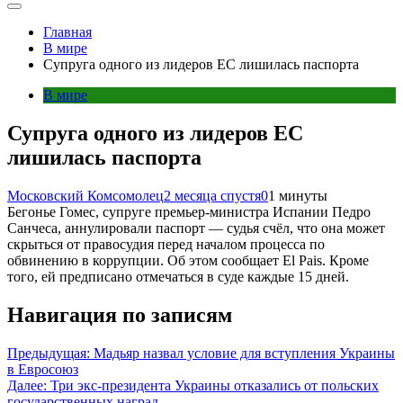
Главная
В мире
Супруга одного из лидеров ЕС лишилась паспорта
В мире
Супруга одного из лидеров ЕС
лишилась паспорта
Московский Комсомолец
2 месяца спустя
0
1 минуты
Бегонье Гомес, супруге премьер-министра Испании Педро
Санчеса, аннулировали паспорт — судья счёл, что она может
скрыться от правосудия перед началом процесса по
обвинению в коррупции. Об этом сообщает El Pais. Кроме
того, ей предписано отмечаться в суде каждые 15 дней.
Навигация по записям
Предыдущая:
Мадьяр назвал условие для вступления Украины
в Евросоюз
Далее:
Три экс-президента Украины отказались от польских
государственных наград