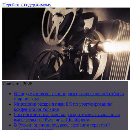
Перейти к содержимому
7 августа, 2026
В Госдуму внесен законопроект, запрещающий отбор в
старшие классы
Мирошник раскрыл план ЕС по урегулированию
конфликта на Украине
Российский посол жестко раскритиковал заявления о
вмешательстве РФ в дела Швейцарии
В России оценили ход расследования теракта на