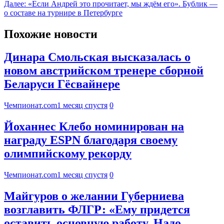
Далее:
«Если Андрей это прочитает, мы ждём его». Бублик —
о составе на турнире в Петербурге
Похожие новости
Динара Смольская высказалась о
новом австрийском тренере сборной
Беларуси Гёсвайнере
Чемпионат.com
1 месяц спустя
0
Йоханнес Клебо номинирован на
награду ESPN благодаря своему
олимпийскому рекорду
Чемпионат.com
1 месяц спустя
0
Майгуров о желании Губерниева
возглавить ФЛГР: «Ему придется
оставить основную работу. Надо