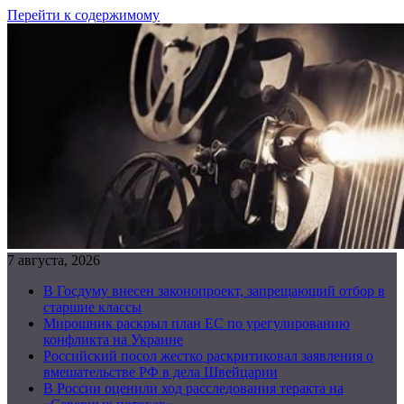
Перейти к содержимому
7 августа, 2026
В Госдуму внесен законопроект, запрещающий отбор в
старшие классы
Мирошник раскрыл план ЕС по урегулированию
конфликта на Украине
Российский посол жестко раскритиковал заявления о
вмешательстве РФ в дела Швейцарии
В России оценили ход расследования теракта на