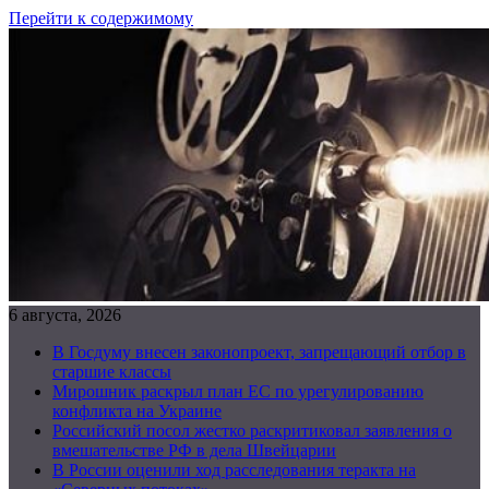
Перейти к содержимому
6 августа, 2026
В Госдуму внесен законопроект, запрещающий отбор в
старшие классы
Мирошник раскрыл план ЕС по урегулированию
конфликта на Украине
Российский посол жестко раскритиковал заявления о
вмешательстве РФ в дела Швейцарии
В России оценили ход расследования теракта на