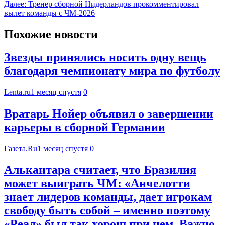
Далее:
Тренер сборной Нидерландов прокомментировал
вылет команды с ЧМ-2026
Похожие новости
Звезды принялись носить одну вещь
благодаря чемпионату мира по футболу
Lenta.ru
1 месяц спустя
0
Вратарь Нойер объявил о завершении
карьеры в сборной Германии
Газета.Ru
1 месяц спустя
0
Алькантара считает, что Бразилия
может выиграть ЧМ: «Анчелотти
знает лидеров команды, дает игрокам
свободу быть собой – именно поэтому
«Реал» был так хорош при нем. Важно