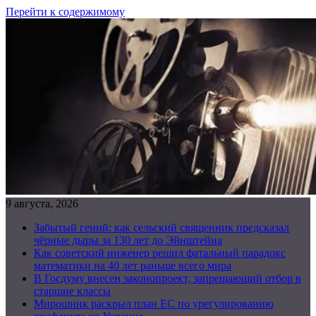
Перейти к содержимому
9 августа, 2026
Забытый гений: как сельский священник предсказал
чёрные дыры за 130 лет до Эйнштейна
Как советский инженер решил фатальный парадокс
математики на 40 лет раньше всего мира
В Госдуму внесен законопроект, запрещающий отбор в
старшие классы
Мирошник раскрыл план ЕС по урегулированию