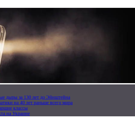
ые дыры за 130 лет до Эйнштейна
тики на 40 лет раньше всего мира
таршие классы
та на Украине