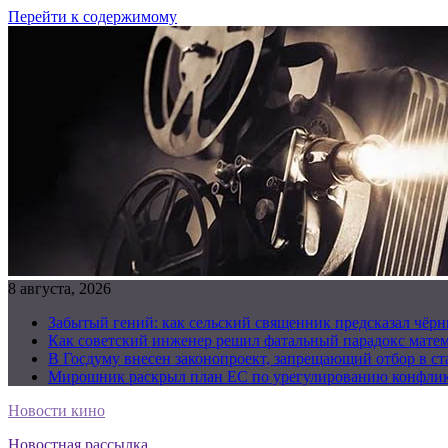
Перейти к содержимому
8 августа, 2026
Забытый гений: как сельский священник предсказал чёрн
Как советский инженер решил фатальный парадокс матема
В Госдуму внесен законопроект, запрещающий отбор в с
Мирошник раскрыл план ЕС по урегулированию конфлик
Новости кино
Новостная рассылка