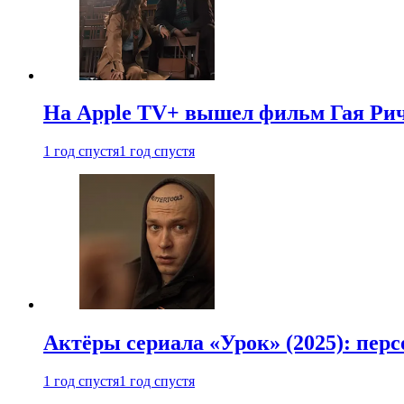
На Apple TV+ вышел фильм Гая Рич
1 год спустя
1 год спустя
Актёры сериала «Урок» (2025): перс
1 год спустя
1 год спустя