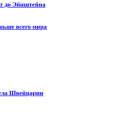
ет до Эйнштейна
ньше всего мира
дела Швейцарии