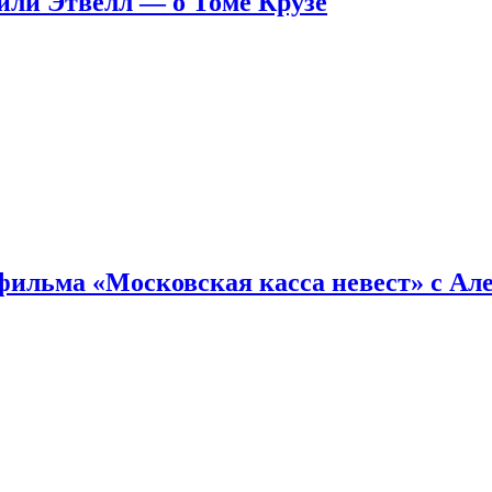
ейли Этвелл — о Томе Крузе
фильма «Московская касса невест» с Ал