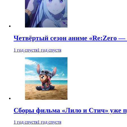
Четвёртый сезон аниме «Re:Zero — ж
1 год спустя
1 год спустя
Сборы фильма «Лило и Стич» уже п
1 год спустя
1 год спустя