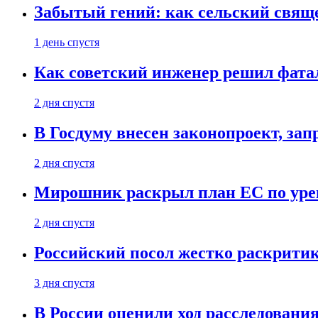
Забытый гений: как сельский свящ
1 день спустя
Как советский инженер решил фатал
2 дня спустя
В Госдуму внесен законопроект, за
2 дня спустя
Мирошник раскрыл план ЕС по уре
2 дня спустя
Российский посол жестко раскрити
3 дня спустя
В России оценили ход расследовани