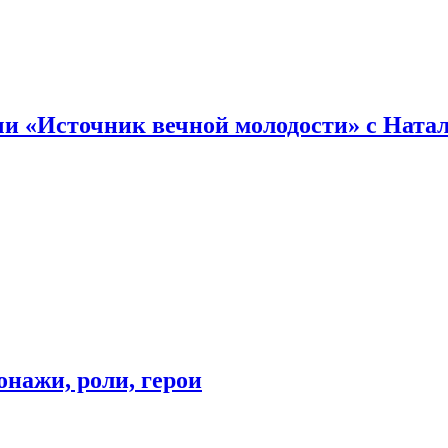
и «Источник вечной молодости» с Ната
онажи, роли, герои