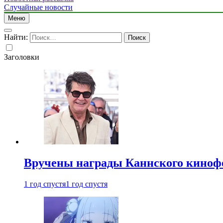
Случайные новости
Меню
Найти:
Заголовки
Вручены награды Каннского киноф
1 год спустя
1 год спустя