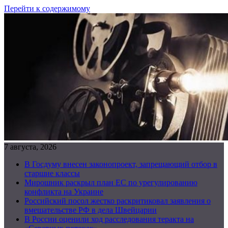
Перейти к содержимому
7 августа, 2026
В Госдуму внесен законопроект, запрещающий отбор в
старшие классы
Мирошник раскрыл план ЕС по урегулированию
конфликта на Украине
Российский посол жестко раскритиковал заявления о
вмешательстве РФ в дела Швейцарии
В России оценили ход расследования теракта на