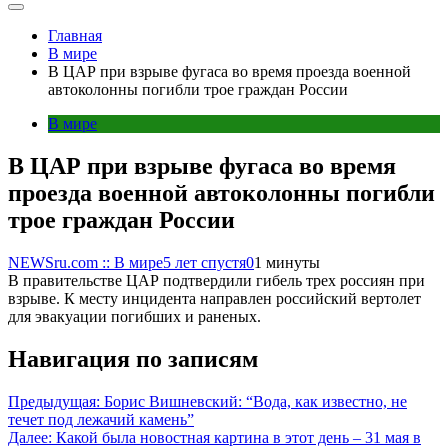
Главная
В мире
В ЦАР при взрыве фугаса во время проезда военной
автоколонны погибли трое граждан России
В мире
В ЦАР при взрыве фугаса во время
проезда военной автоколонны погибли
трое граждан России
NEWSru.com :: В мире
5 лет спустя
0
1 минуты
В правительстве ЦАР подтвердили гибель трех россиян при
взрыве. К месту инцидента направлен российский вертолет
для эвакуации погибших и раненых.
Навигация по записям
Предыдущая:
Борис Вишневский: “Вода, как известно, не
течет под лежачий камень”
Далее:
Какой была новостная картина в этот день – 31 мая в