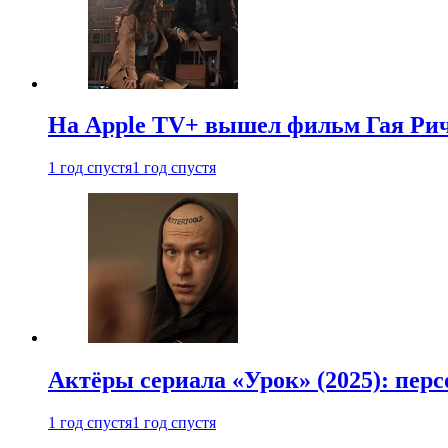
На Apple TV+ вышел фильм Гая Рич
1 год спустя
1 год спустя
Актёры сериала «Урок» (2025): перс
1 год спустя
1 год спустя