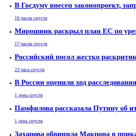
В Госдуму внесен законопроект, за
16 часов спустя
Мирошник раскрыл план ЕС по уре
17 часов спустя
Российский посол жестко раскрити
23 часа спустя
В России оценили ход расследовани
1 день спустя
Памфилова рассказала Путину об ит
1 день спустя
Захарова обвинила Макрона в прик