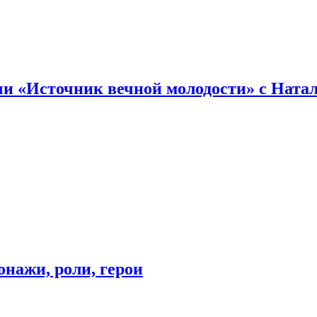
и «Источник вечной молодости» с Ната
онажи, роли, герои