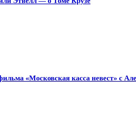
ейли Этвелл — о Томе Крузе
фильма «Московская касса невест» с Ал