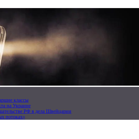
таршие классы
та на Украине
ешательстве РФ в дела Швейцарии
ых потоках»