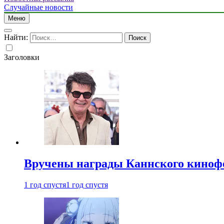
Случайные новости
Меню
Найти:
Заголовки
Вручены награды Каннского киноф
1 год спустя
1 год спустя