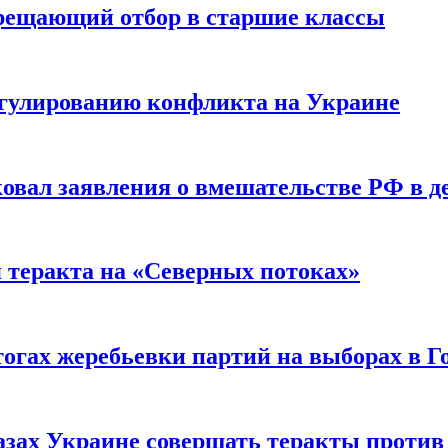
прещающий отбор в старшие классы
гулированию конфликта на Украине
ковал заявления о вмешательстве РФ в 
я теракта на «Северных потоках»
огах жеребьевки партий на выборах в Г
азах Украине совершать теракты против