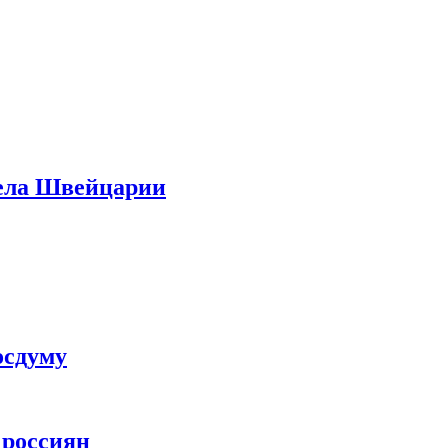
дела Швейцарии
осдуму
 россиян