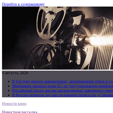
Перейти к содержимому
6 августа, 2026
В Госдуму внесен законопроект, запрещающий отбор в с
Мирошник раскрыл план ЕС по урегулированию конфлик
Российский посол жестко раскритиковал заявления о вм
В России оценили ход расследования теракта на «Северн
Новости кино
Новостная рассылка