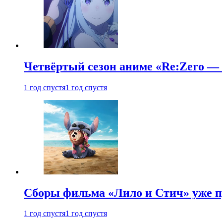
Четвёртый сезон аниме «Re:Zero — ж
1 год спустя
1 год спустя
Сборы фильма «Лило и Стич» уже п
1 год спустя
1 год спустя