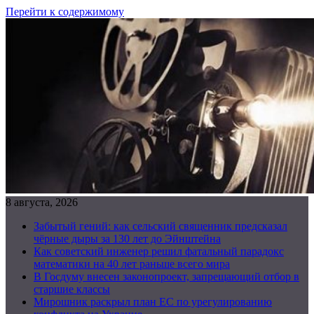
Перейти к содержимому
8 августа, 2026
Забытый гений: как сельский священник предсказал
чёрные дыры за 130 лет до Эйнштейна
Как советский инженер решил фатальный парадокс
математики на 40 лет раньше всего мира
В Госдуму внесен законопроект, запрещающий отбор в
старшие классы
Мирошник раскрыл план ЕС по урегулированию