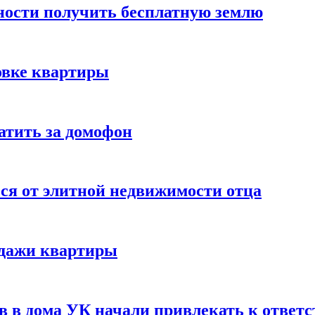
ности получить бесплатную землю
овке квартиры
атить за домофон
я от элитной недвижимости отца
одажи квартиры
ов в дома УК начали привлекать к ответ