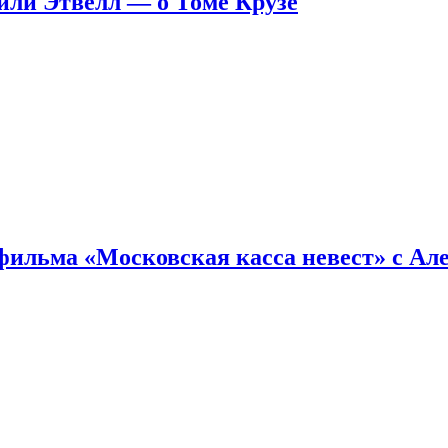
ейли Этвелл — о Томе Крузе
фильма «Московская касса невест» с Ал