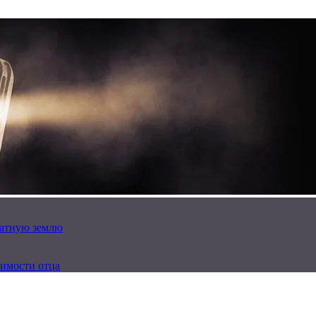
латную землю
имости отца