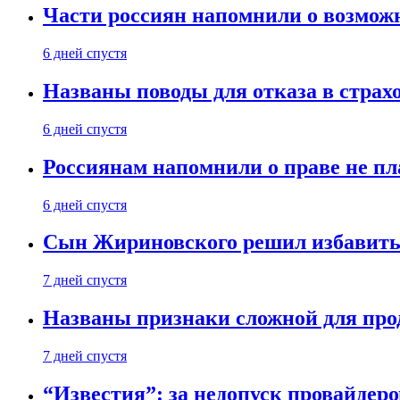
Части россиян напомнили о возмож
6 дней спустя
Названы поводы для отказа в страх
6 дней спустя
Россиянам напомнили о праве не пл
6 дней спустя
Сын Жириновского решил избавитьс
7 дней спустя
Названы признаки сложной для пр
7 дней спустя
“Известия”: за недопуск провайдер