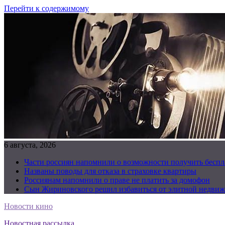
Перейти к содержимому
6 августа, 2026
Части россиян напомнили о возможности получить бесп
Названы поводы для отказа в страховке квартиры
Россиянам напомнили о праве не платить за домофон
Сын Жириновского решил избавиться от элитной недвиж
Новости кино
Новостная рассылка