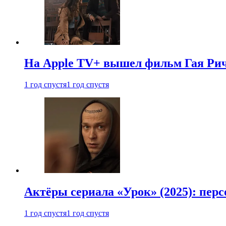
На Apple TV+ вышел фильм Гая Рич
1 год спустя
1 год спустя
Актёры сериала «Урок» (2025): перс
1 год спустя
1 год спустя