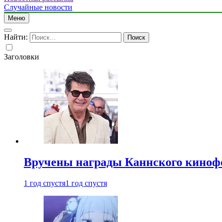
Случайные новости
Меню
Найти:
Заголовки
Вручены награды Каннского киноф
1 год спустя
1 год спустя