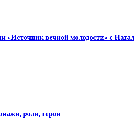
и «Источник вечной молодости» с Ната
онажи, роли, герои