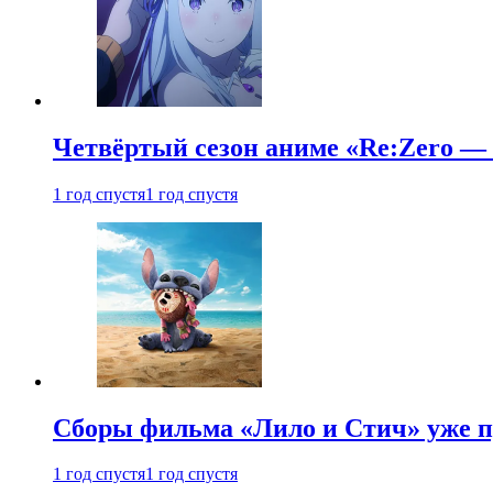
Четвёртый сезон аниме «Re:Zero — ж
1 год спустя
1 год спустя
Сборы фильма «Лило и Стич» уже п
1 год спустя
1 год спустя