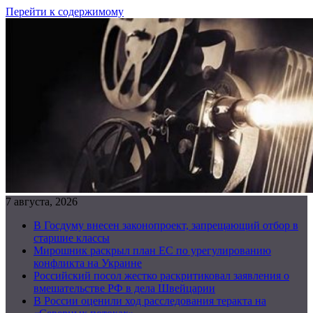
Перейти к содержимому
7 августа, 2026
В Госдуму внесен законопроект, запрещающий отбор в
старшие классы
Мирошник раскрыл план ЕС по урегулированию
конфликта на Украине
Российский посол жестко раскритиковал заявления о
вмешательстве РФ в дела Швейцарии
В России оценили ход расследования теракта на