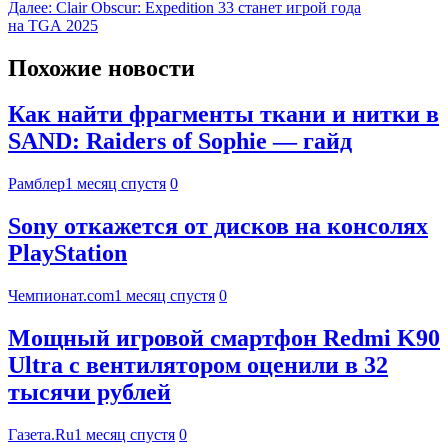
Далее:
Clair Obscur: Expedition 33 станет игрой года
на TGA 2025
Похожие новости
Как найти фрагменты ткани и нитки в
SAND: Raiders of Sophie — гайд
Рамблер
1 месяц спустя
0
Sony откажется от дисков на консолях
PlayStation
Чемпионат.com
1 месяц спустя
0
Мощный игровой смартфон Redmi K90
Ultra с вентилятором оценили в 32
тысячи рублей
Газета.Ru
1 месяц спустя
0