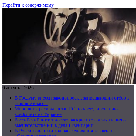
Перейти к содержимому
6 августа, 2026
В Госдуму внесен законопроект, запрещающий отбор в
старшие классы
Мирошник раскрыл план ЕС по урегулированию
конфликта на Украине
Российский посол жестко раскритиковал заявления о
вмешательстве РФ в дела Швейцарии
В России оценили ход расследования теракта на