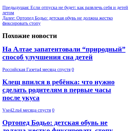
Предыдущая:
Если отпуска не будет: как развлечь себя и детей
летом
Далее:
Ортопед Бодьо: детская обувь не должна жестко
фиксировать стопу
Похожие новости
На Алтае запатентовали “природный”
способ улучшения сна детей
Российская Газета
4 месяца спустя
0
Клещ впился в ребёнка: что нужно
сделать родителям в первые часы
после укуса
Vse42.ru
4 месяца спустя
0
Ортопед Бодьо: детская обувь не
должна жестко фиксировать стопу