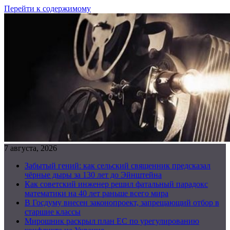
Перейти к содержимому
7 августа, 2026
Забытый гений: как сельский священник предсказал
чёрные дыры за 130 лет до Эйнштейна
Как советский инженер решил фатальный парадокс
математики на 40 лет раньше всего мира
В Госдуму внесен законопроект, запрещающий отбор в
старшие классы
Мирошник раскрыл план ЕС по урегулированию