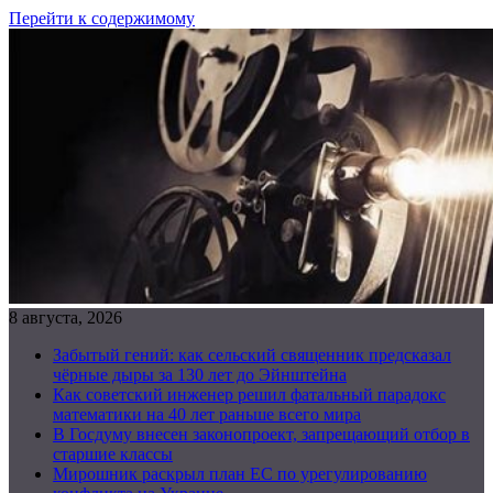
Перейти к содержимому
8 августа, 2026
Забытый гений: как сельский священник предсказал
чёрные дыры за 130 лет до Эйнштейна
Как советский инженер решил фатальный парадокс
математики на 40 лет раньше всего мира
В Госдуму внесен законопроект, запрещающий отбор в
старшие классы
Мирошник раскрыл план ЕС по урегулированию