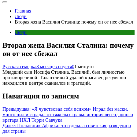
Главная
Люди
Вторая жена Василия Сталина: почему он от нее сбежал
Люди
Вторая жена Василия Сталина: почему
он от нее сбежал
Русская семерка
8 месяцев спустя
0
1 минуты
Младший сын Иосифа Сталина, Василий, был личностью
противоречивой. Талантливый удалой красавец регулярно
находился в центре скандалов и трагедий.
Навигация по записям
Предыдущая:
«Я чувствовал себя психом» Играл без маски,
много пил и страдал от тяжелых травм: история легендарного
вратаря НХЛ Терри Савчука
Далее:
Полковник Африка: что сделала советская разведчица
для страны