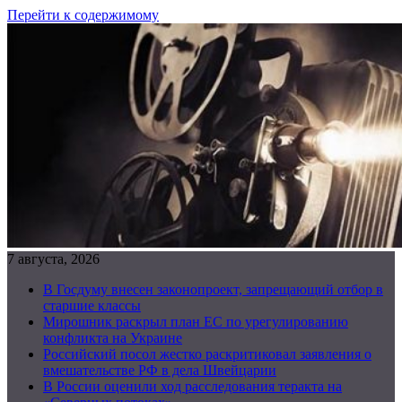
Перейти к содержимому
7 августа, 2026
В Госдуму внесен законопроект, запрещающий отбор в
старшие классы
Мирошник раскрыл план ЕС по урегулированию
конфликта на Украине
Российский посол жестко раскритиковал заявления о
вмешательстве РФ в дела Швейцарии
В России оценили ход расследования теракта на