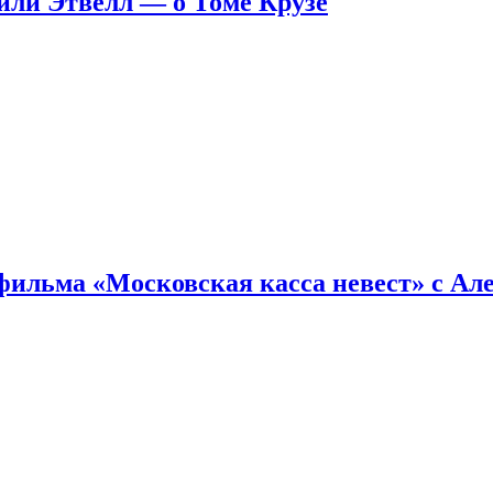
ейли Этвелл — о Томе Крузе
фильма «Московская касса невест» с Ал