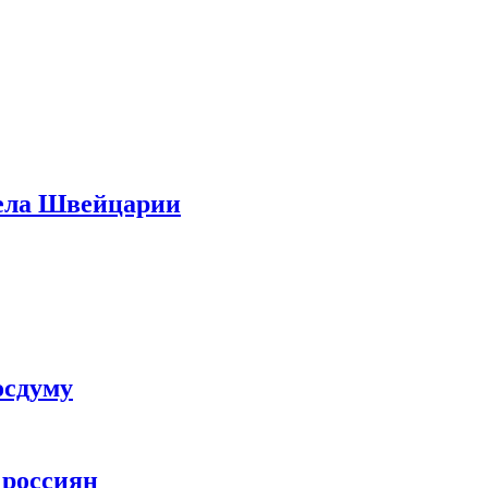
дела Швейцарии
осдуму
 россиян