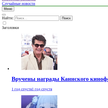
Случайные новости
Меню
Найти:
Заголовки
Вручены награды Каннского киноф
1 год спустя
1 год спустя