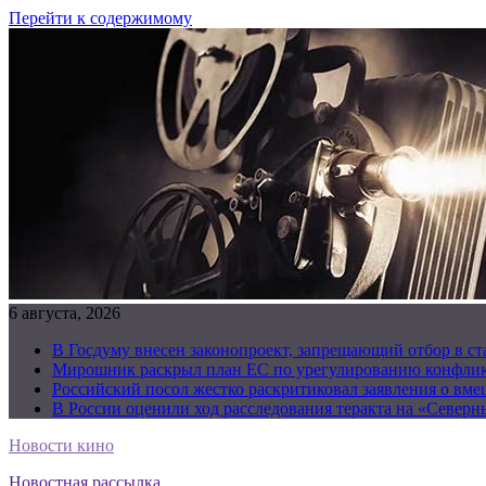
Перейти к содержимому
6 августа, 2026
В Госдуму внесен законопроект, запрещающий отбор в с
Мирошник раскрыл план ЕС по урегулированию конфлик
Российский посол жестко раскритиковал заявления о вм
В России оценили ход расследования теракта на «Северн
Новости кино
Новостная рассылка