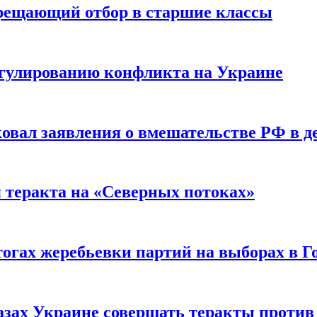
прещающий отбор в старшие классы
гулированию конфликта на Украине
ковал заявления о вмешательстве РФ в 
я теракта на «Северных потоках»
огах жеребьевки партий на выборах в Г
азах Украине совершать теракты против