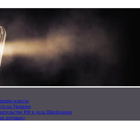
таршие классы
та на Украине
ешательстве РФ в дела Швейцарии
ых потоках»