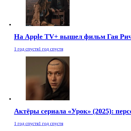
На Apple TV+ вышел фильм Гая Рич
1 год спустя
1 год спустя
Актёры сериала «Урок» (2025): перс
1 год спустя
1 год спустя