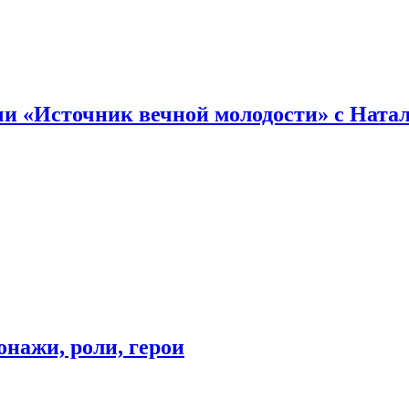
и «Источник вечной молодости» с Ната
онажи, роли, герои