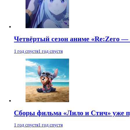
Четвёртый сезон аниме «Re:Zero — ж
1 год спустя
1 год спустя
Сборы фильма «Лило и Стич» уже п
1 год спустя
1 год спустя