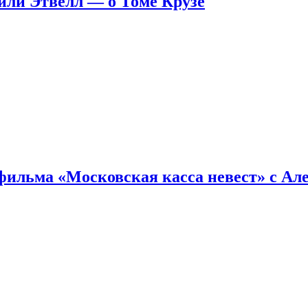
ейли Этвелл — о Томе Крузе
фильма «Московская касса невест» с Ал