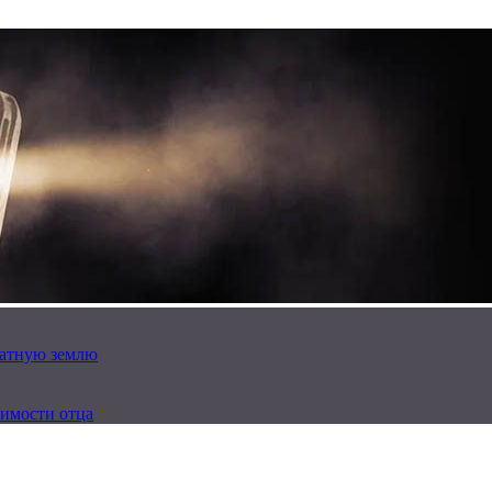
латную землю
имости отца