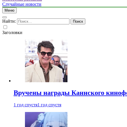
Случайные новости
Меню
Найти:
Заголовки
Вручены награды Каннского киноф
1 год спустя
1 год спустя