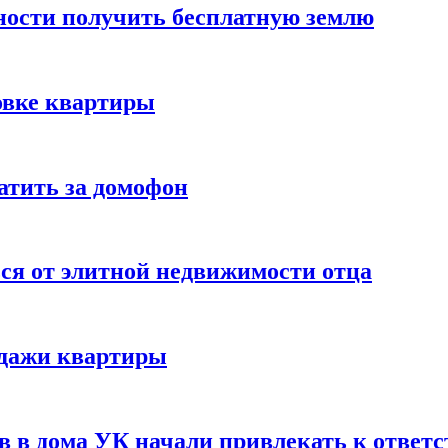
ности получить бесплатную землю
овке квартиры
атить за домофон
я от элитной недвижимости отца
одажи квартиры
ов в дома УК начали привлекать к ответ