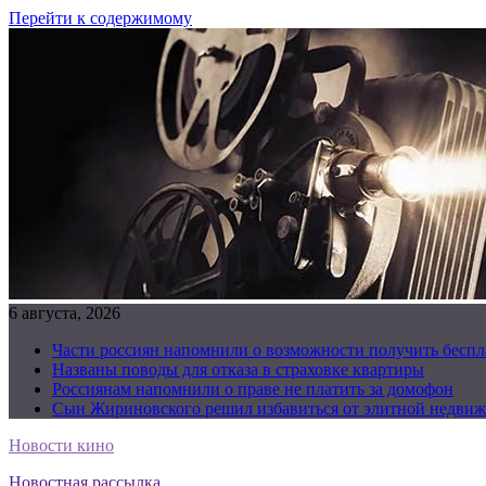
Перейти к содержимому
6 августа, 2026
Части россиян напомнили о возможности получить бесп
Названы поводы для отказа в страховке квартиры
Россиянам напомнили о праве не платить за домофон
Сын Жириновского решил избавиться от элитной недвиж
Новости кино
Новостная рассылка