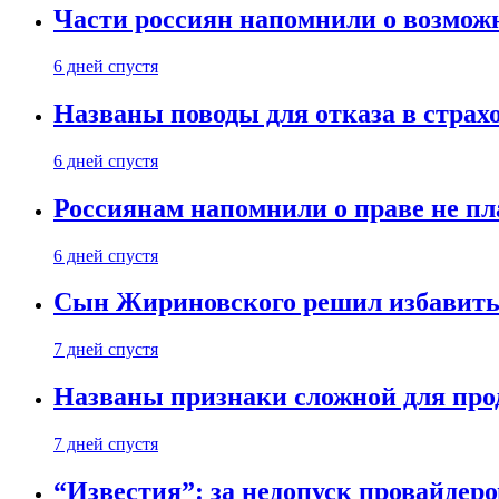
Части россиян напомнили о возмож
6 дней спустя
Названы поводы для отказа в страх
6 дней спустя
Россиянам напомнили о праве не пл
6 дней спустя
Сын Жириновского решил избавитьс
7 дней спустя
Названы признаки сложной для пр
7 дней спустя
“Известия”: за недопуск провайдер