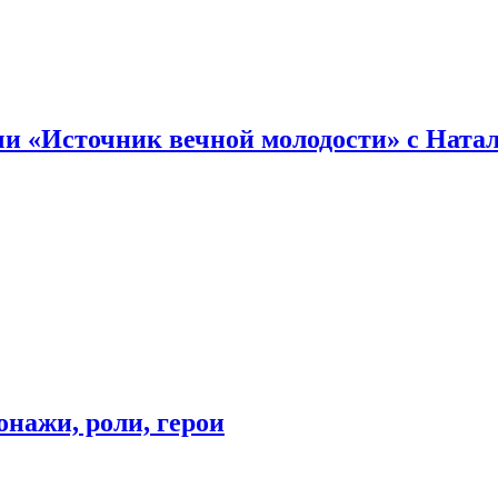
и «Источник вечной молодости» с Ната
онажи, роли, герои