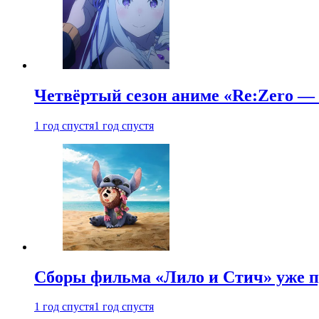
Четвёртый сезон аниме «Re:Zero — ж
1 год спустя
1 год спустя
Сборы фильма «Лило и Стич» уже п
1 год спустя
1 год спустя