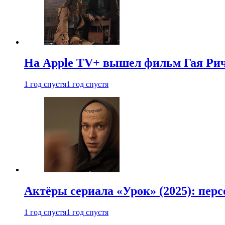
На Apple TV+ вышел фильм Гая Рич
1 год спустя
1 год спустя
Актёры сериала «Урок» (2025): перс
1 год спустя
1 год спустя