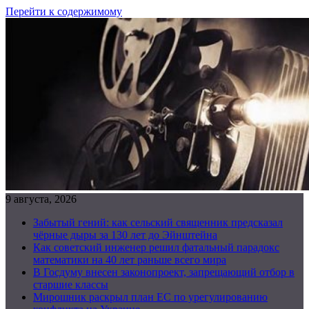
Перейти к содержимому
9 августа, 2026
Забытый гений: как сельский священник предсказал
чёрные дыры за 130 лет до Эйнштейна
Как советский инженер решил фатальный парадокс
математики на 40 лет раньше всего мира
В Госдуму внесен законопроект, запрещающий отбор в
старшие классы
Мирошник раскрыл план ЕС по урегулированию