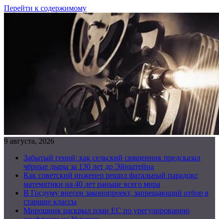
Перейти к содержимому
9 августа, 2026
Забытый гений: как сельский священник предсказал
чёрные дыры за 130 лет до Эйнштейна
Как советский инженер решил фатальный парадокс
математики на 40 лет раньше всего мира
В Госдуму внесен законопроект, запрещающий отбор в
старшие классы
Мирошник раскрыл план ЕС по урегулированию