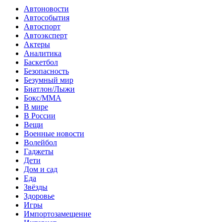
Автоновости
Автособытия
Автоспорт
Автоэксперт
Актеры
Аналитика
Баскетбол
Безопасность
Безумный мир
Биатлон/Лыжи
Бокс/MMA
В мире
В России
Вещи
Военные новости
Волейбол
Гаджеты
Дети
Дом и сад
Еда
Звёзды
Здоровье
Игры
Импортозамещение