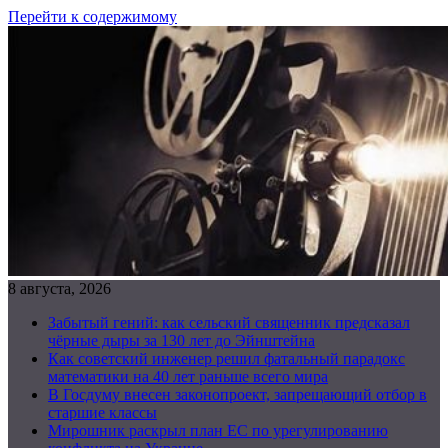
Перейти к содержимому
8 августа, 2026
Забытый гений: как сельский священник предсказал
чёрные дыры за 130 лет до Эйнштейна
Как советский инженер решил фатальный парадокс
математики на 40 лет раньше всего мира
В Госдуму внесен законопроект, запрещающий отбор в
старшие классы
Мирошник раскрыл план ЕС по урегулированию