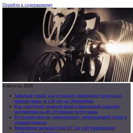
Перейти к содержимому
9 августа, 2026
Забытый гений: как сельский священник предсказал
чёрные дыры за 130 лет до Эйнштейна
Как советский инженер решил фатальный парадокс
математики на 40 лет раньше всего мира
В Госдуму внесен законопроект, запрещающий отбор в
старшие классы
Мирошник раскрыл план ЕС по урегулированию