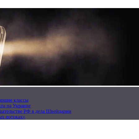
таршие классы
та на Украине
ешательстве РФ в дела Швейцарии
ых потоках»