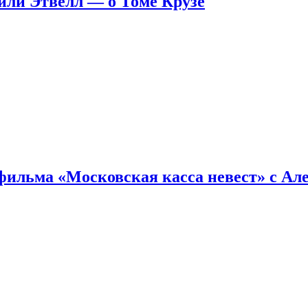
ейли Этвелл — о Томе Крузе
фильма «Московская касса невест» с Ал