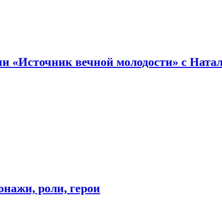
и «Источник вечной молодости» с Ната
онажи, роли, герои