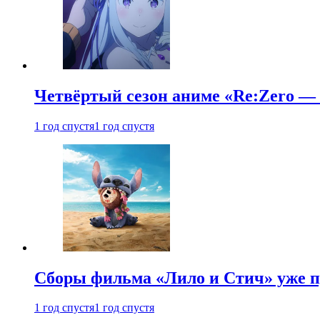
Четвёртый сезон аниме «Re:Zero — ж
1 год спустя
1 год спустя
Сборы фильма «Лило и Стич» уже п
1 год спустя
1 год спустя