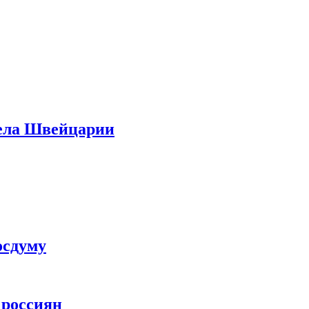
дела Швейцарии
осдуму
 россиян