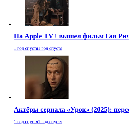
На Apple TV+ вышел фильм Гая Рич
1 год спустя
1 год спустя
Актёры сериала «Урок» (2025): перс
1 год спустя
1 год спустя