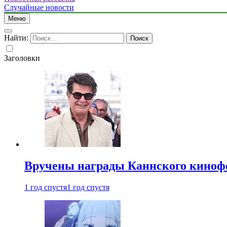
Случайные новости
Меню
Найти:
Заголовки
Вручены награды Каннского киноф
1 год спустя
1 год спустя