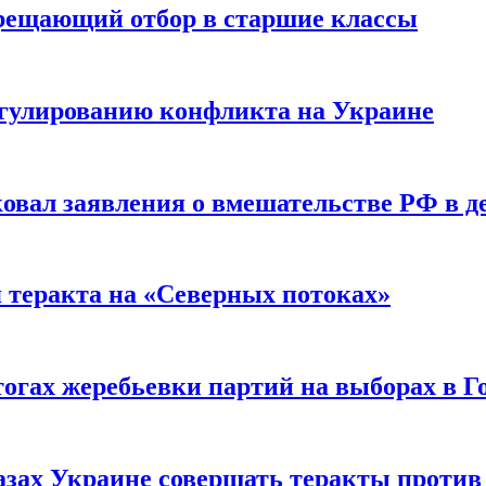
прещающий отбор в старшие классы
гулированию конфликта на Украине
ковал заявления о вмешательстве РФ в 
я теракта на «Северных потоках»
огах жеребьевки партий на выборах в Г
азах Украине совершать теракты против