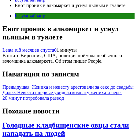
Енот проник в алкомаркет и уснул пьяным в туалете
Безумный мир
Енот проник в алкомаркет и уснул
пьяным в туалете
Lenta.ru
8 месяцев спустя
0
1 минуты
В штате Виргиния, США, полиция поймала необычного
взломщика алкомаркета. Об этом пишет People.
Навигация по записям
Предыдущая:
Жениха и невесту арестовали за секс до свадьбы
Далее:
Невеста впервые увидела комнату жениха и через
20 минут потребовала развод
Похожие новости
Голодные кладбищенские овцы стали
нападать на людей