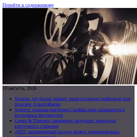
Перейти к содержимому
10 августа, 2026
Neuron: тау-белок ломает энергостанции нейронов при
болезни Альцгеймера
Science: опасная бактерия Candida auris скрывается в
волосяных фолликулах
Genes & Diseases: ожирение запускает процессы
клеточного старения
ARD: загрязненный воздух может провоцировать