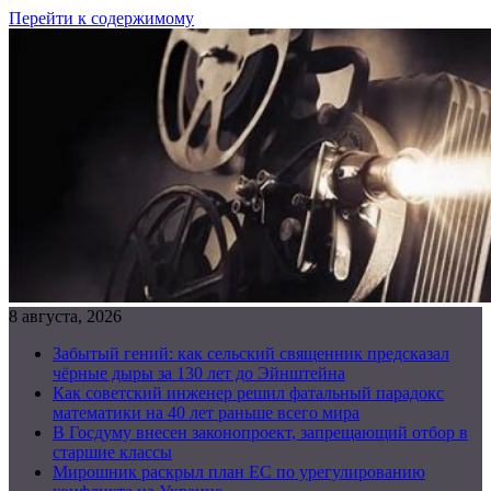
Перейти к содержимому
8 августа, 2026
Забытый гений: как сельский священник предсказал
чёрные дыры за 130 лет до Эйнштейна
Как советский инженер решил фатальный парадокс
математики на 40 лет раньше всего мира
В Госдуму внесен законопроект, запрещающий отбор в
старшие классы
Мирошник раскрыл план ЕС по урегулированию