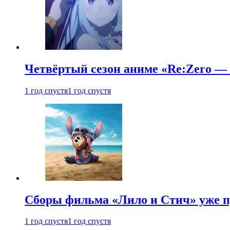
Четвёртый сезон аниме «Re:Zero — ж
1 год спустя
1 год спустя
Сборы фильма «Лило и Стич» уже п
1 год спустя
1 год спустя