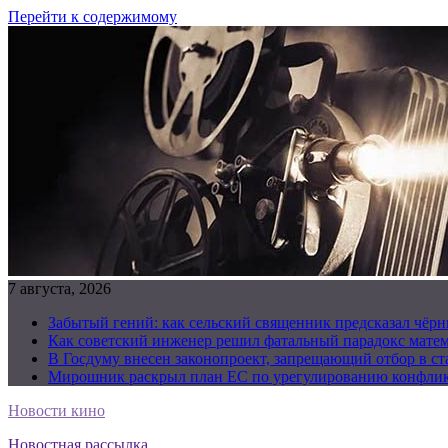
Перейти к содержимому
7 августа, 2026
Забытый гений: как сельский священник предсказал чёрн
Как советский инженер решил фатальный парадокс матема
В Госдуму внесен законопроект, запрещающий отбор в с
Мирошник раскрыл план ЕС по урегулированию конфлик
Новости кино
Новостная рассылка