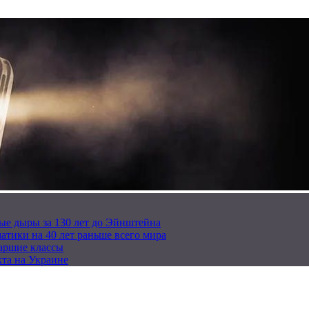
ые дыры за 130 лет до Эйнштейна
тики на 40 лет раньше всего мира
таршие классы
та на Украине