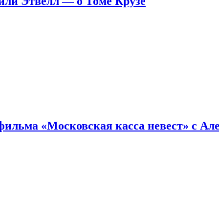
ейли Этвелл — о Томе Крузе
фильма «Московская касса невест» с Ал