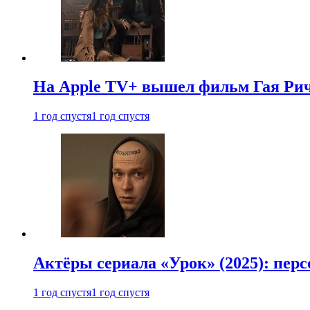
На Apple TV+ вышел фильм Гая Рич
1 год спустя
1 год спустя
Актёры сериала «Урок» (2025): перс
1 год спустя
1 год спустя