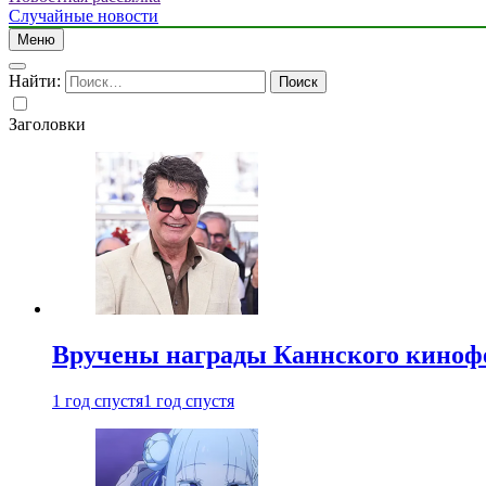
Случайные новости
Меню
Найти:
Заголовки
Вручены награды Каннского киноф
1 год спустя
1 год спустя