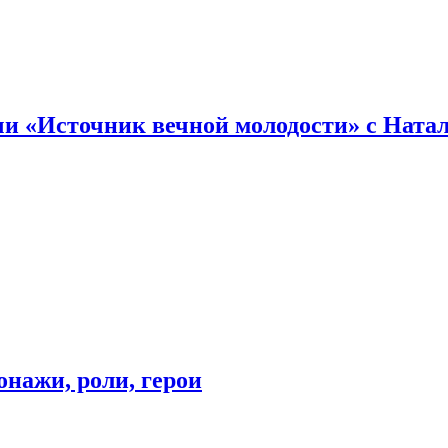
и «Источник вечной молодости» с Ната
онажи, роли, герои