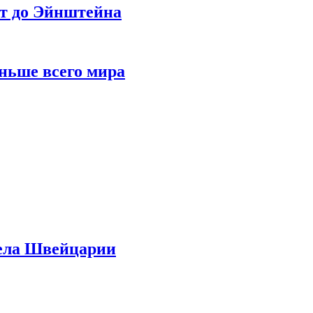
ет до Эйнштейна
ньше всего мира
дела Швейцарии