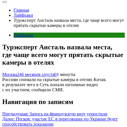
Главная
Лайфхаки
Турэксперт Ансталь назвала места, где чаще всего могут
прятать скрытые камеры в отелях
Лайфхаки
Турэксперт Ансталь назвала места,
где чаще всего могут прятать скрытые
камеры в отелях
Москва24
6 месяцев спустя
0
1 минуты
Россиян снимали на скрытые камеры в отелях Китая,
в результате чего в Сеть попали интимные видео
с их участием, сообщили СМИ.
Навигация по записям
Предыдущая:
Запись на французскую визу упростили
Далее:
Песков: участие ЕС в переговорах по Украине будет
способствовать эскалации