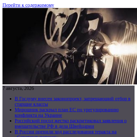
Перейти к содержимому
7 августа, 2026
В Госдуму внесен законопроект, запрещающий отбор в
старшие классы
Мирошник раскрыл план ЕС по урегулированию
конфликта на Украине
Российский посол жестко раскритиковал заявления о
вмешательстве РФ в дела Швейцарии
В России оценили ход расследования теракта на