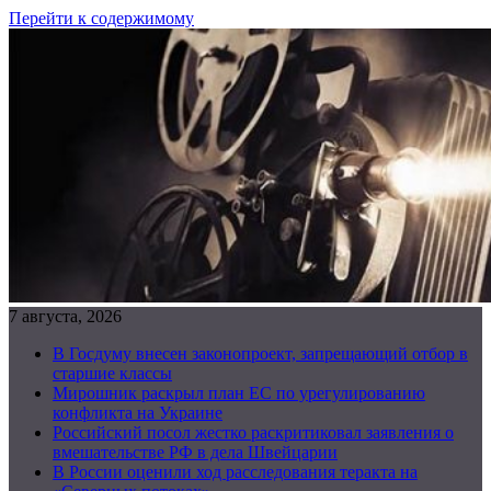
Перейти к содержимому
7 августа, 2026
В Госдуму внесен законопроект, запрещающий отбор в
старшие классы
Мирошник раскрыл план ЕС по урегулированию
конфликта на Украине
Российский посол жестко раскритиковал заявления о
вмешательстве РФ в дела Швейцарии
В России оценили ход расследования теракта на