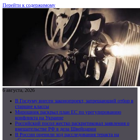
Перейти к содержимому
6 августа, 2026
В Госдуму внесен законопроект, запрещающий отбор в
старшие классы
Мирошник раскрыл план ЕС по урегулированию
конфликта на Украине
Российский посол жестко раскритиковал заявления о
вмешательстве РФ в дела Швейцарии
В России оценили ход расследования теракта на