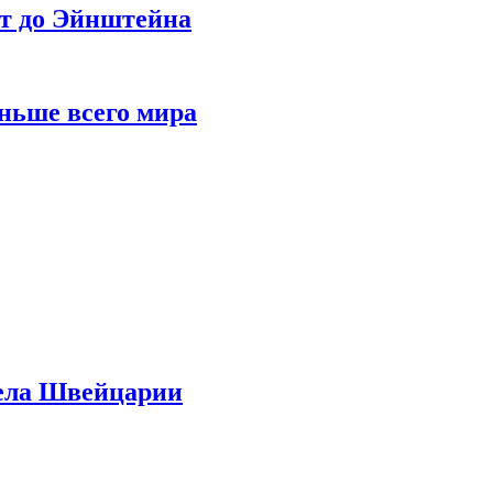
ет до Эйнштейна
ньше всего мира
дела Швейцарии