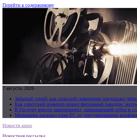
Перейти к содержимому
7 августа, 2026
Забытый гений: как сельский священник предсказал чёрн
Как советский инженер решил фатальный парадокс матема
В Госдуму внесен законопроект, запрещающий отбор в с
Мирошник раскрыл план ЕС по урегулированию конфлик
Новости кино
Новостная рассылка