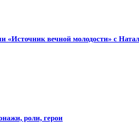
и «Источник вечной молодости» с Ната
онажи, роли, герои