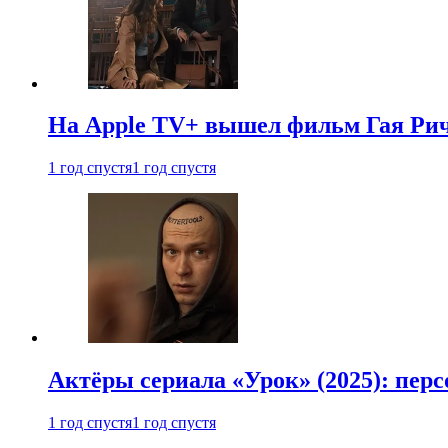
На Apple TV+ вышел фильм Гая Рич
1 год спустя
1 год спустя
Актёры сериала «Урок» (2025): перс
1 год спустя
1 год спустя