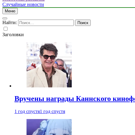
Случайные новости
Меню
Найти:
Заголовки
Вручены награды Каннского киноф
1 год спустя
1 год спустя