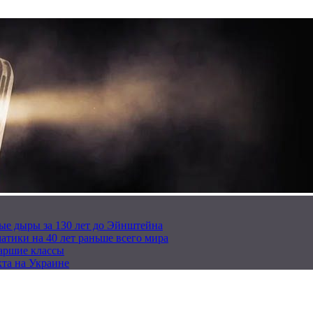
ые дыры за 130 лет до Эйнштейна
тики на 40 лет раньше всего мира
таршие классы
та на Украине