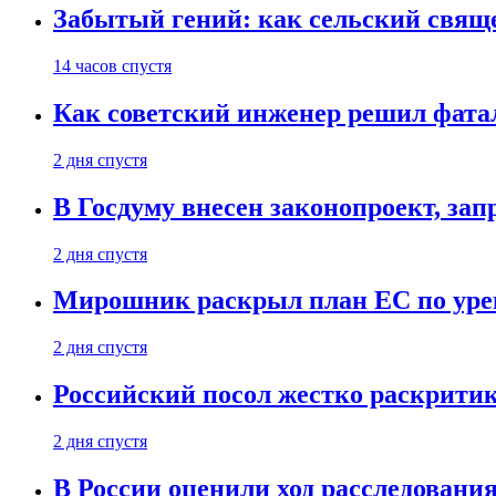
Забытый гений: как сельский свящ
14 часов спустя
Как советский инженер решил фатал
2 дня спустя
В Госдуму внесен законопроект, за
2 дня спустя
Мирошник раскрыл план ЕС по уре
2 дня спустя
Российский посол жестко раскрити
2 дня спустя
В России оценили ход расследовани