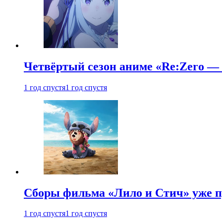
Четвёртый сезон аниме «Re:Zero — ж
1 год спустя
1 год спустя
Сборы фильма «Лило и Стич» уже п
1 год спустя
1 год спустя