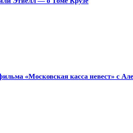
ейли Этвелл — о Томе Крузе
фильма «Московская касса невест» с Ал