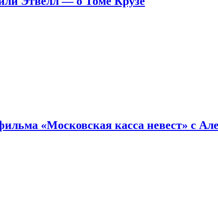
ейли Этвелл — о Томе Крузе
фильма «Московская касса невест» с Ал