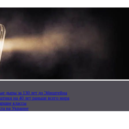
ые дыры за 130 лет до Эйнштейна
тики на 40 лет раньше всего мира
таршие классы
та на Украине