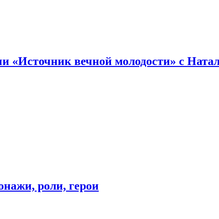
и «Источник вечной молодости» с Ната
онажи, роли, герои