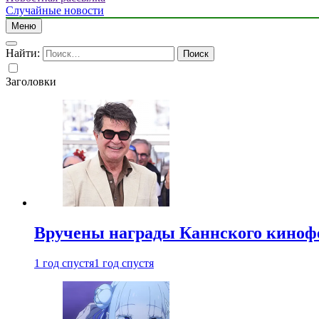
Случайные новости
Меню
Найти:
Заголовки
Вручены награды Каннского киноф
1 год спустя
1 год спустя