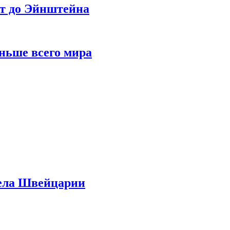
ет до Эйнштейна
ньше всего мира
дела Швейцарии