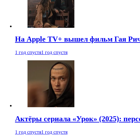
На Apple TV+ вышел фильм Гая Рич
1 год спустя
1 год спустя
Актёры сериала «Урок» (2025): перс
1 год спустя
1 год спустя