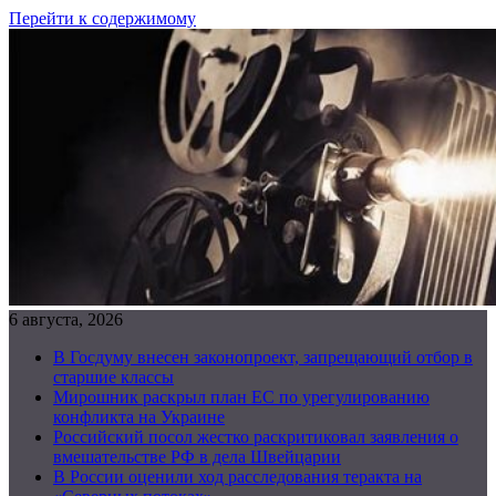
Перейти к содержимому
6 августа, 2026
В Госдуму внесен законопроект, запрещающий отбор в
старшие классы
Мирошник раскрыл план ЕС по урегулированию
конфликта на Украине
Российский посол жестко раскритиковал заявления о
вмешательстве РФ в дела Швейцарии
В России оценили ход расследования теракта на