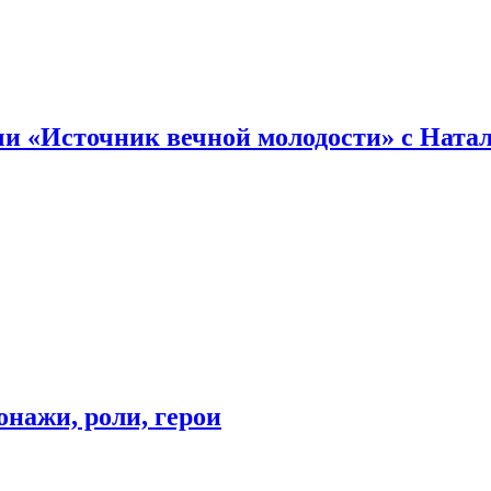
и «Источник вечной молодости» с Ната
онажи, роли, герои