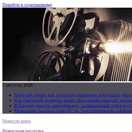
Перейти к содержимому
7 августа, 2026
Забытый гений: как сельский священник предсказал чёрн
Как советский инженер решил фатальный парадокс матема
В Госдуму внесен законопроект, запрещающий отбор в с
Мирошник раскрыл план ЕС по урегулированию конфлик
Новости кино
Новостная рассылка