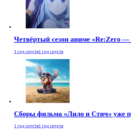
Четвёртый сезон аниме «Re:Zero — ж
1 год спустя
1 год спустя
Сборы фильма «Лило и Стич» уже п
1 год спустя
1 год спустя