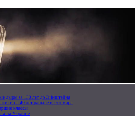
ые дыры за 130 лет до Эйнштейна
тики на 40 лет раньше всего мира
таршие классы
та на Украине