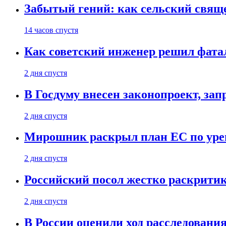
Забытый гений: как сельский свящ
14 часов спустя
Как советский инженер решил фатал
2 дня спустя
В Госдуму внесен законопроект, за
2 дня спустя
Мирошник раскрыл план ЕС по уре
2 дня спустя
Российский посол жестко раскрити
2 дня спустя
В России оценили ход расследовани