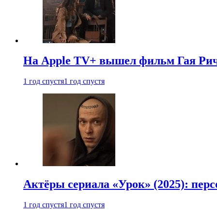
На Apple TV+ вышел фильм Гая Рич
1 год спустя
1 год спустя
Актёры сериала «Урок» (2025): перс
1 год спустя
1 год спустя