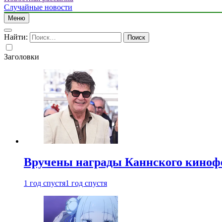
Случайные новости
Меню
Найти:
Заголовки
Вручены награды Каннского киноф
1 год спустя
1 год спустя