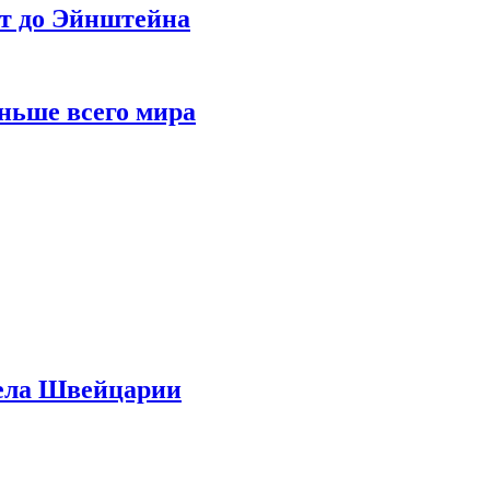
ет до Эйнштейна
ньше всего мира
дела Швейцарии