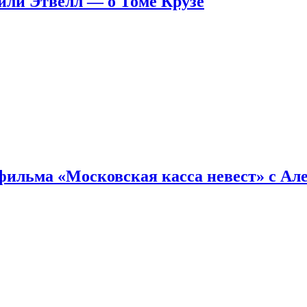
ейли Этвелл — о Томе Крузе
фильма «Московская касса невест» с Ал